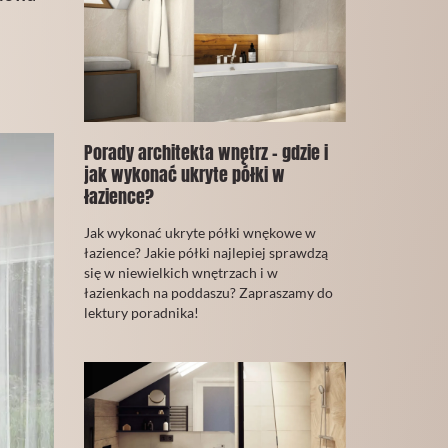
Porady architekta wnętrz - gdzie i
jak wykonać ukryte półki w
łazience?
30
Jak wykonać ukryte półki wnękowe w
Wrzesień
łazience? Jakie półki najlepiej sprawdzą
2021
się w niewielkich wnętrzach i w
łazienkach na poddaszu? Zapraszamy do
lektury poradnika!
CZYTAJ
WIĘCEJ