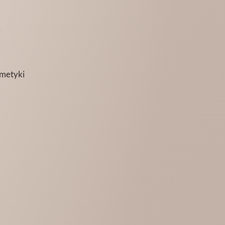
ą
smetyki