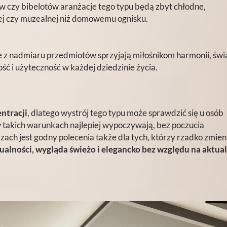
w czy bibelotów aranżacje tego typu będą zbyt chłodne,
nej czy muzealnej niż domowemu ognisku.
 z nadmiaru przedmiotów sprzyjają miłośnikom harmonii, świ
ość i użyteczność w każdej dziedzinie życia.
entracji
, dlatego wystrój tego typu może sprawdzić się u osób
w takich warunkach najlepiej wypoczywają, bez poczucia
ach jest godny polecenia także dla tych, którzy rzadko zmien
tualności, wygląda świeżo i elegancko bez względu na aktua