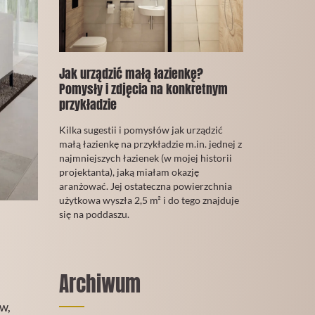
Jak urządzić małą łazienkę?
Pomysły i zdjęcia na konkretnym
przykładzie
02
Kilka sugestii i pomysłów jak urządzić
Grudzień
małą łazienkę na przykładzie m.in. jednej z
2019
najmniejszych łazienek (w mojej historii
projektanta), jaką miałam okazję
aranżować. Jej ostateczna powierzchnia
użytkowa wyszła 2,5 m² i do tego znajduje
się na poddaszu.
CZYTAJ
WIĘCEJ
Archiwum
w,