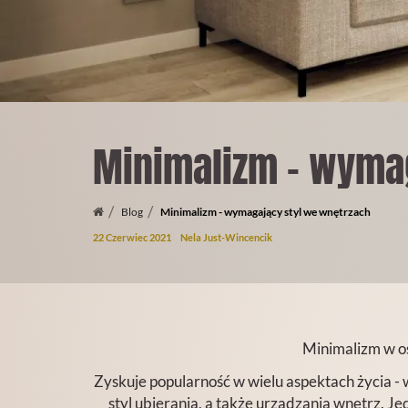
Minimalizm - wyma
Blog
Minimalizm - wymagający styl we wnętrzach
22 Czerwiec 2021
Nela Just-Wincencik
Minimalizm w os
Zyskuje popularność w wielu aspektach życia -
styl ubierania, a także urządzania wnętrz. J