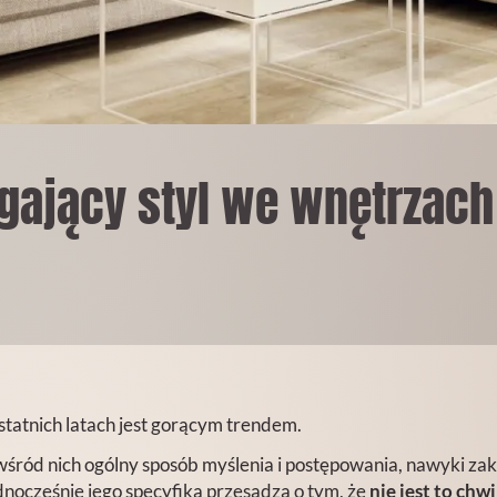
gający styl we wnętrzach
tatnich latach jest gorącym trendem.
 wśród nich ogólny sposób myślenia i postępowania, nawyki za
ednocześnie jego specyfika przesądza o tym, że
nie jest to chw