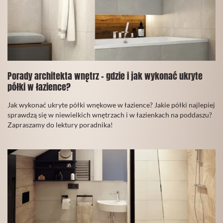
Porady architekta wnętrz - gdzie i jak wykonać ukryte
półki w łazience?
30
Jak wykonać ukryte półki wnękowe w łazience? Jakie półki najlepiej
Wrzesień
sprawdzą się w niewielkich wnętrzach i w łazienkach na poddaszu?
2021
Zapraszamy do lektury poradnika!
CZYTAJ
WIĘCEJ