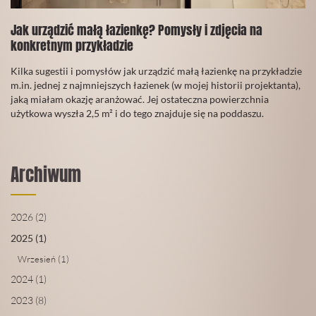
Jak urządzić małą łazienkę? Pomysły i zdjęcia na
konkretnym przykładzie
02
Kilka sugestii i pomysłów jak urządzić małą łazienkę na przykładzie
Grudzień
m.in. jednej z najmniejszych łazienek (w mojej historii projektanta),
2019
jaką miałam okazję aranżować. Jej ostateczna powierzchnia
użytkowa wyszła 2,5 m² i do tego znajduje się na poddaszu.
CZYTAJ
WIĘCEJ
Archiwum
2026 (2)
2025 (1)
Wrzesień (1)
2024 (1)
2023 (8)