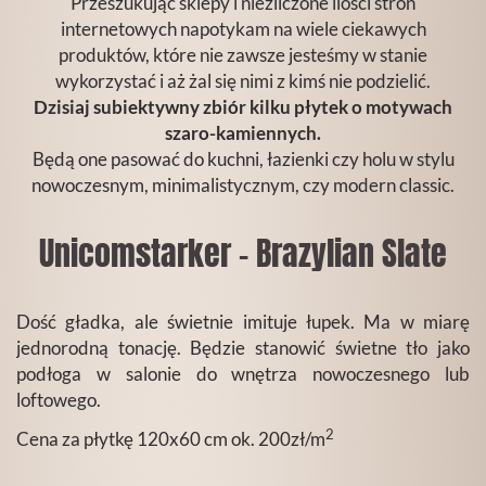
Przeszukując sklepy i niezliczone ilości stron
internetowych napotykam na wiele ciekawych
produktów, które nie zawsze jesteśmy w stanie
wykorzystać i aż żal się nimi z kimś nie podzielić.
Dzisiaj subiektywny zbiór kilku płytek o motywach
szaro-kamiennych.
Będą one pasować do kuchni, łazienki czy holu w stylu
nowoczesnym, minimalistycznym, czy modern classic.
Unicomstarker - Brazylian Slate
Dość gładka, ale świetnie imituje łupek. Ma w miarę
jednorodną tonację. Będzie stanowić świetne tło jako
podłoga w salonie do wnętrza nowoczesnego lub
loftowego.
2
Cena za płytkę 120x60 cm ok. 200zł/m