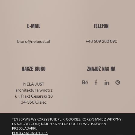
E-MAIL
TELEFON
biuro@nelajust.pl
+48 509 280 090
NASZE BIURO
ZNAJDŹ NAS NA
NELA JUST
architektura wnętrz
ul. Trakt Cesarski 18
34-350
Cisiec
TEN SERWIS WYKORZYSTUJE PLIKI COOKIES. KORZYSTANIE Z WITRYNY
COPYRIGHTS © NELA JUST 2026
OZNACZA ZGODĘ NA ICH ZAPIS LUB ODCZYT WG USTAWIEŃ
Realizacja:
PRZEGLĄDARKI.
POLITYKA CIASTECZEK