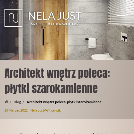
Przejdź
do
NELA JUST
głównej
treści
ARCHITEKTURA WNĘTRZ
Architekt wnętrz poleca:
płytki szarokamienne
Blog
Architekt wnętrz poleca: płytki szarokamienne
20 Marzec 2022
Nela Just-Wincencik