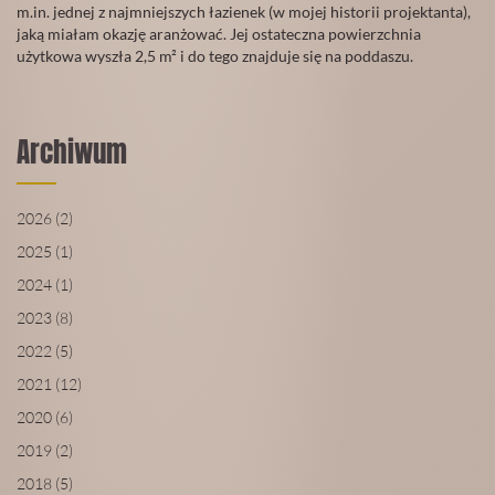
Grudzień
m.in. jednej z najmniejszych łazienek (w mojej historii projektanta),
2019
jaką miałam okazję aranżować. Jej ostateczna powierzchnia
użytkowa wyszła 2,5 m² i do tego znajduje się na poddaszu.
CZYTAJ
WIĘCEJ
Archiwum
2026 (2)
2025 (1)
2024 (1)
2023 (8)
2022 (5)
2021 (12)
2020 (6)
2019 (2)
2018 (5)