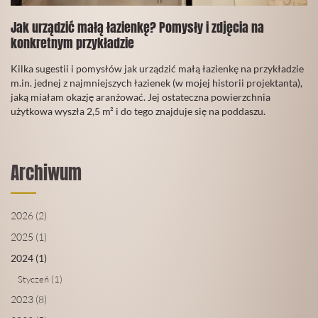
Jak urządzić małą łazienkę? Pomysły i zdjęcia na
konkretnym przykładzie
02
Kilka sugestii i pomysłów jak urządzić małą łazienkę na przykładzie
Grudzień
m.in. jednej z najmniejszych łazienek (w mojej historii projektanta),
2019
jaką miałam okazję aranżować. Jej ostateczna powierzchnia
użytkowa wyszła 2,5 m² i do tego znajduje się na poddaszu.
CZYTAJ
WIĘCEJ
Archiwum
2026 (2)
2025 (1)
2024 (1)
Styczeń (1)
2023 (8)