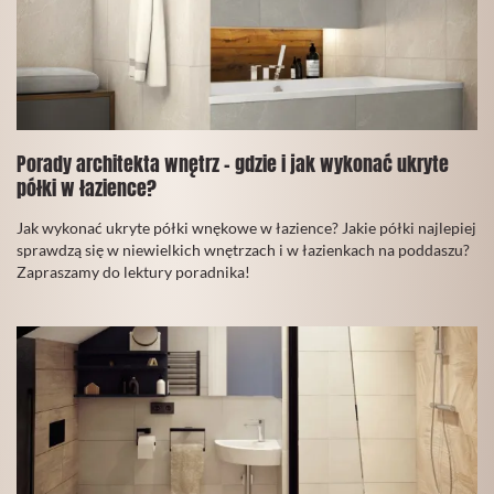
Porady architekta wnętrz - gdzie i jak wykonać ukryte
półki w łazience?
30
Jak wykonać ukryte półki wnękowe w łazience? Jakie półki najlepiej
Wrzesień
sprawdzą się w niewielkich wnętrzach i w łazienkach na poddaszu?
2021
Zapraszamy do lektury poradnika!
CZYTAJ
WIĘCEJ