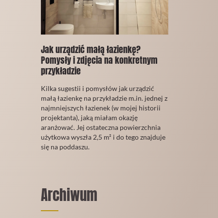
Jak urządzić małą łazienkę?
Pomysły i zdjęcia na konkretnym
przykładzie
02
Kilka sugestii i pomysłów jak urządzić
Grudzień
małą łazienkę na przykładzie m.in. jednej z
2019
najmniejszych łazienek (w mojej historii
projektanta), jaką miałam okazję
aranżować. Jej ostateczna powierzchnia
użytkowa wyszła 2,5 m² i do tego znajduje
się na poddaszu.
CZYTAJ
WIĘCEJ
Archiwum